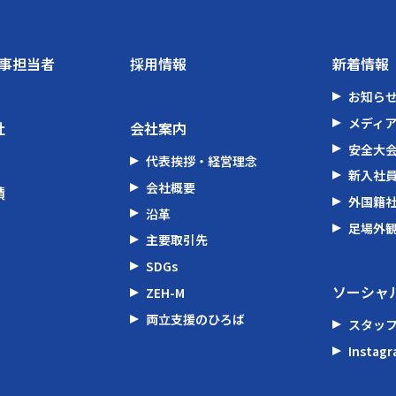
工事担当者
採用情報
新着情報
お知ら
メディ
社
会社案内
安全大
代表挨拶・経営理念
新入社
会社概要
績
外国籍
沿革
足場外
主要取引先
SDGs
ソーシャ
ZEH-M
両立支援のひろば
スタッ
Instag